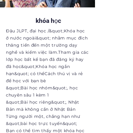
​ khóa học
Đậu JLPT, đại học /
&quot;Khóa học
ở nước ngoài&quot; nhằm mục đích
thăng tiến đến một trường dạy
nghề và kiếm việc làm.
Tham gia các
lớp học bất kể bạn đã đăng ký hay
đã học
&quot;Khóa học ngắn
hạn&quot; có thể
Cách thú vị và rẻ
để học với bạn bè
&quot;Bài học nhóm&quot;, học
chuyên sâu 1 kèm 1
&quot;Bài học riêng&quot;, Nhật
Bản mà không cần ở Nhật Bản
Từng người một, chẳng hạn như
&quot;bài học trực tuyến&quot;
Bạn có thể tìm thấy một khóa học