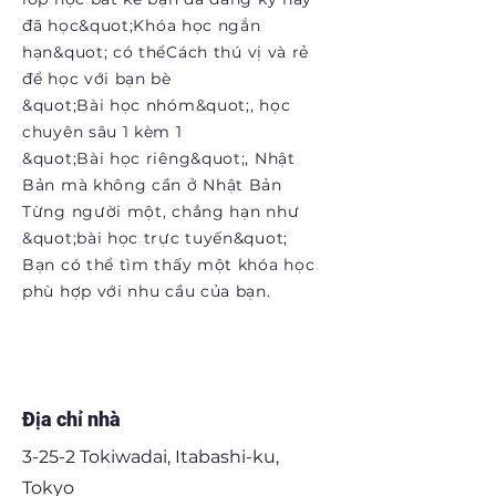
đã học
&quot;Khóa học ngắn
hạn&quot; có thể
Cách thú vị và rẻ
để học với bạn bè
&quot;Bài học nhóm&quot;, học
chuyên sâu 1 kèm 1
&quot;Bài học riêng&quot;, Nhật
Bản mà không cần ở Nhật Bản
Từng người một, chẳng hạn như
&quot;bài học trực tuyến&quot;
Bạn có thể tìm thấy một khóa học
phù hợp với nhu cầu của bạn.
Địa chỉ nhà
3-25-2 Tokiwadai, Itabashi-ku,
Tokyo