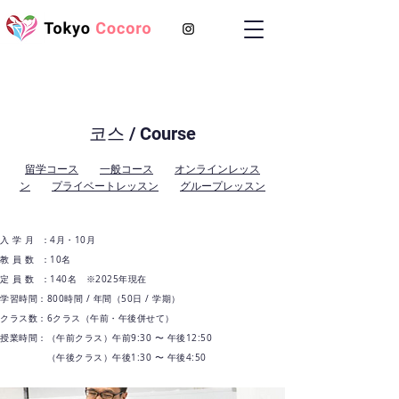
코스 / Course
留学コース
一般コース
オンラインレッス
ン
プライベートレッスン
グループレッスン
入 学 月 ：4月・10月
教 員 数 ：10名
定 員 数 ：140名 ※2025年現在
学習時間：800時間 / 年間（50日 / 学期）​
​クラス数：
6クラス（午前・午後併せて）
授業時間：（午前クラス）午前9:30 〜 午後12:50
（午後クラス）午後1:30 〜 午後4:50