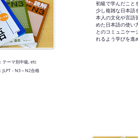
初級で学んだこと
少し複雑な日本語
本人の文化や言語
めた日本語の使い
とのコミュニケー
れるよう学びを進
テーマ別中級, etc
LPT - N3～N2合格