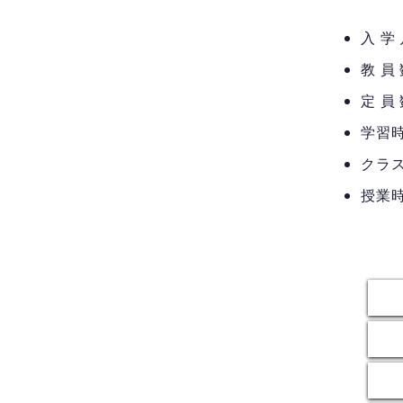
入 学
教 員
定 員
学習時
​クラ
授業時
（午