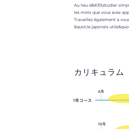
Au lieu d&#39;étudier simp
les mots que vous avez app
Travaillez également à vo
&quot;le japonais utile&quo
カリキュラム