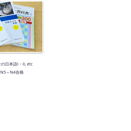
本語I・II, etc
- N5～N4合格