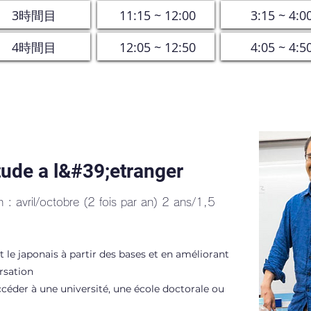
3時間目
11:15 ~ 12:00
3:15 ~ 4:0
4時間目
12:05 ~ 12:50
4:05 ~ 4:5
ude a l&#39;etranger
 : avril/octobre (2 fois par an) 2 ans/1,5
 le japonais à partir des bases et en améliorant
rsation
céder à une université, une école doctorale ou