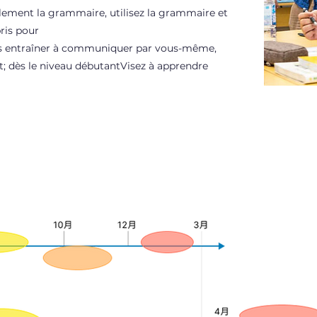
lement la grammaire, utilisez la grammaire et
ris pour
us entraîner à communiquer par vous-même,
t; dès le niveau débutant
Visez à apprendre